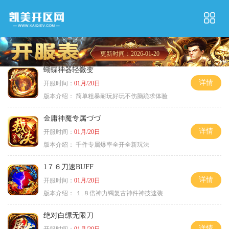
更新时间：2026-01-20
蝴蝶神器轻微变
详情
开服时间：
01月/20日
版本介绍：
简单粗暴耐玩好玩不伤脑跪求体验
金庸神魔专属づづ
详情
开服时间：
01月/20日
版本介绍：
千件专属爆率全开全新玩法
1７６刀速BUFF
详情
开服时间：
01月/20日
版本介绍：
１.８倍神力镯复古神件神技速装
绝对白缥无限刀
详情
开服时间：
01月/20日