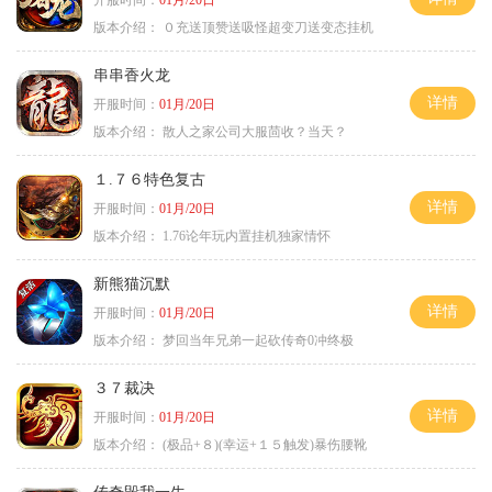
版本介绍：
０充送顶赞送吸怪超变刀送变态挂机
串串香火龙
详情
开服时间：
01月/20日
版本介绍：
散人之家公司大服茴收？当天？
１.７６特色复古
详情
开服时间：
01月/20日
版本介绍：
1.76论年玩内置挂机独家情怀
新熊猫沉默
详情
开服时间：
01月/20日
版本介绍：
梦回当年兄弟一起砍传奇0冲终极
３７裁决
详情
开服时间：
01月/20日
版本介绍：
(极品+８)(幸运+１５触发)暴伤腰靴