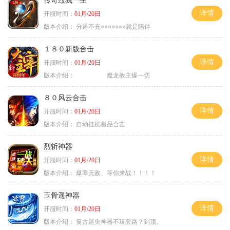
传奇毁我一生
详情
开服时间：
01月/20日
版本介绍：
分逼不充○○○○○○○就是陪伴
１８０新版合击
详情
开服时间：
01月/20日
版本介绍：
魔龙教主爆一切
８０风云合击
详情
开服时间：
01月/20日
版本介绍：
自动挂机极品合击
烈斩神器
详情
开服时间：
01月/20日
版本介绍：
爆率无敌、等你来战！！！！
玉骨遥神器
详情
开服时间：
01月/20日
版本介绍：
复古迷失神器不玩套路？到顶。