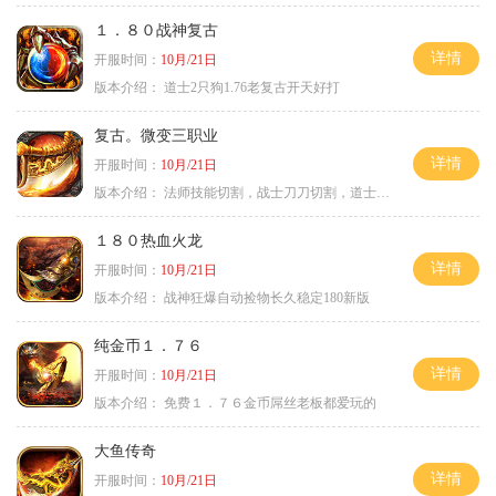
１．８０战神复古
详情
开服时间：
10月/21日
版本介绍：
道士2只狗1.76老复古开天好打
复古。微变三职业
详情
开服时间：
10月/21日
版本介绍：
法师技能切割，战士刀刀切割，道士宠物秒怪
１８０热血火龙
详情
开服时间：
10月/21日
版本介绍：
战神狂爆自动捡物长久稳定180新版
纯金币１．７６
详情
开服时间：
10月/21日
版本介绍：
免费１．７６金币屌丝老板都爱玩的
大鱼传奇
详情
开服时间：
10月/21日