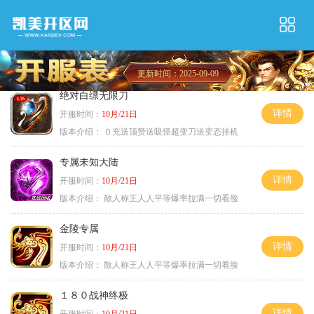
更新时间：2025-09-09
绝对白缥无限刀
详情
开服时间：
10月/21日
版本介绍：
０充送顶赞送吸怪超变刀送变态挂机
专属未知大陆
详情
开服时间：
10月/21日
版本介绍：
散人称王人人平等爆率拉满一切看脸
金陵专属
详情
开服时间：
10月/21日
版本介绍：
散人称王人人平等爆率拉满一切看脸
１８０战神终极
详情
开服时间：
10月/21日