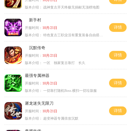
版本介绍：
战神复古开天终极无捐献无顶榜地图
新手村
详情
开服时间：
10月/21日
版本介绍：
特色复古三职业没有重复装备自由搭配私
沉默传奇
详情
开服时间：
10月/21日
版本介绍：
一区 独家复古靠打 长久
最强专属神器
详情
开服时间：
10月/21日
版本介绍：
一切靠打随机Boss.横扫一切垃圾服
屠龙迷失无限刀
详情
开服时间：
10月/21日
版本介绍：
超变神器专属倍攻沉默