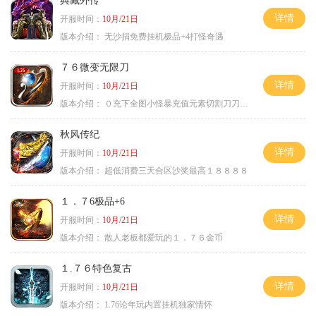
典藏外传
详情
开服时间：
10月/21日
版本介绍：
无沙捐免费挂机极品+4打怪奇遇
７６微变无限刀
详情
开服时间：
10月/21日
版本介绍：
０充下全图小怪暴充值元素切割刀刀极品
秋风传纪
详情
开服时间：
10月/21日
版本介绍：
超低消费三天合区沙奖最高１８８８８
１．７6极品+6
详情
开服时间：
10月/21日
版本介绍：
散人老板都爱玩的１．７６金币
１.７６特色复古
详情
开服时间：
10月/21日
版本介绍：
1.76论年玩内置挂机独家情怀