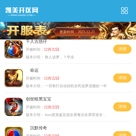
更新时间：2025-12-25
千人古惑仔
详情
开服时间：
12月/22日
版本介绍：
散人追梦，？毕业
命运
详情
开服时间：
12月/22日
版本介绍：
一切靠打自动挂机全民追梦进服砍一年
创世暗黑宝宝
详情
开服时间：
12月/22日
版本介绍：
boss抓宠鉴定战全屏毒法全屏雷道全屏狗
沉默传奇
详情
开服时间：
12月/22日