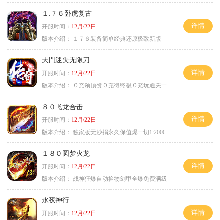
１.７６卧虎复古
详情
开服时间：
12月/22日
版本介绍：
１７６装备简单经典还原极致新版
天門迷失无限刀
详情
开服时间：
12月/22日
版本介绍：
０充领顶赞０充得终极０充玩通关一
８０飞龙合击
详情
开服时间：
12月/22日
版本介绍：
独家版无沙捐永久保值爆一切1:2000回2
１８０圆梦火龙
详情
开服时间：
12月/22日
版本介绍：
战神狂爆自动捡物剑甲全爆免费满级
永夜神行
详情
开服时间：
12月/22日