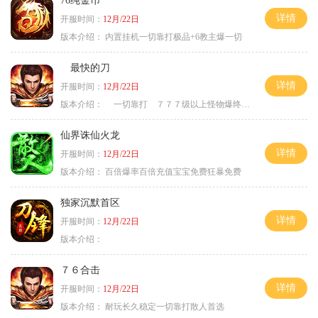
76纯金币
详情
开服时间：
12月/22日
版本介绍：
内置挂机一切靠打极品+6教主爆一切
最快的刀
详情
开服时间：
12月/22日
版本介绍：
一切靠打 ７７７级以上怪物爆终极
仙界诛仙火龙
详情
开服时间：
12月/22日
版本介绍：
百倍爆率百倍充值宝宝免费狂暴免费
独家沉默首区
详情
开服时间：
12月/22日
版本介绍：
７６合击
详情
开服时间：
12月/22日
版本介绍：
耐玩长久稳定一切靠打散人首选