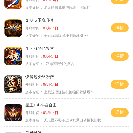
版本介绍：
屠龙终极免费泡顶级一切靠打
１８５玉兔传奇
详情
开服时间：
08月/14日
版本介绍：
全新玩法隐藏地图隐藏BOSS
１７６特色复古
详情
开服时间：
08月/14日
版本介绍：
176你没玩过的复古
快餐超变终极爽
详情
开服时间：
08月/14日
版本介绍：
上线送吸怪挂机捡物回収满爆率
星王+４神器合击
详情
开服时间：
08月/14日
版本介绍：
无老区不秒杀运９乱爆自动捡取徊收+