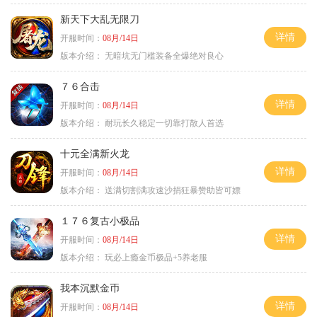
新天下大乱无限刀
详情
开服时间：
08月/14日
版本介绍：
无暗坑无门槛装备全爆绝对良心
７６合击
详情
开服时间：
08月/14日
版本介绍：
耐玩长久稳定一切靠打散人首选
十元全满新火龙
详情
开服时间：
08月/14日
版本介绍：
送满切割满攻速沙捐狂暴赞助皆可嫖
１７６复古小极品
详情
开服时间：
08月/14日
版本介绍：
玩必上瘾金币极品+5养老服
我本沉默金币
详情
开服时间：
08月/14日