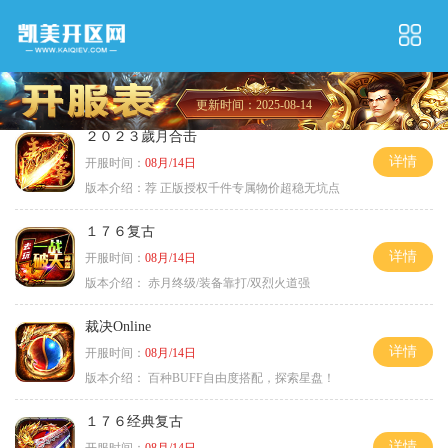
更新时间：2025-08-14
２０２３歲月合击
详情
开服时间：
08月/14日
版本介绍：
荐 正版授权千件专属物价超稳无坑点
１７６复古
详情
开服时间：
08月/14日
版本介绍：
赤月终级/装备靠打/双烈火道强
裁决Online
详情
开服时间：
08月/14日
版本介绍：
百种BUFF自由度搭配，探索星盘！
１７６经典复古
详情
开服时间：
08月/14日