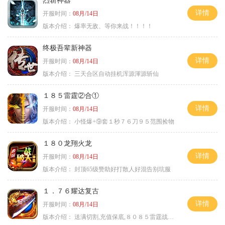
烈斩神器
详情
开服时间：
08月/14日
版本介绍：
爆率无敌、等你来战！！！！
终极吾辈新神器
详情
开服时间：
08月/14日
版本介绍：
三天合区自动挂机浑源渾源斩仙
１８５雷霆②合①
详情
开服时间：
08月/14日
版本介绍：
小怪爆+⑨套１秒７６刀９５范围捡物
１８０龙翔火龙
详情
开服时间：
08月/14日
版本介绍：
封顶65级赞助好打散人好混告别坑服
１．７６耀达复古
详情
开服时间：
08月/14日
版本介绍：
送满切割,充值保底,８０８５雷霆战神微变