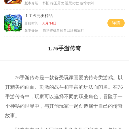
版本介绍：
怀旧.绿玉屠龙.诅咒の亡.破馆珍剑
１７６完美精品
详情
开服时间：
08月/14日
版本介绍：
自动挂机自捡自回终极靠打
1.76手游传奇
76手游传奇是一款备受玩家喜爱的传奇类游戏。以
其精美的画面、刺激的战斗和丰富的玩法而闻名。在76
手游传奇中，玩家可以选择不同的职业角色，冒险于一
个神秘的世界中，与其他玩家一起创造属于自己的传奇
故事。