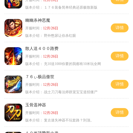
版本介绍：
１７６装备简单经典还原极致新版
幽幽杀神恶魔
详情
开服时间：
12月/26日
版本介绍：
野外憋尿让你杀红眼
散人送４００路费
详情
开服时间：
12月/26日
版本介绍：
充10送1000你要的我都有10米玩全网
７６ぃ极品傲世
详情
开服时间：
12月/26日
版本介绍：
战士刀刀毒法师群宠宝宝道招僵尸
玉骨遥神器
详情
开服时间：
12月/26日
版本介绍：
复古迷失神器不玩套路？到顶。