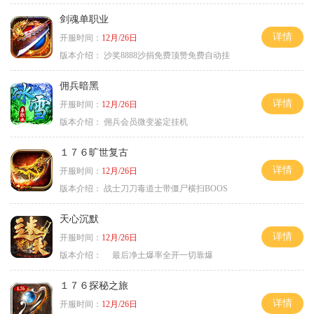
剑魂单职业
详情
开服时间：
12月/26日
版本介绍：
沙奖8888沙捐免费顶赞免费自动挂
佣兵暗黑
详情
开服时间：
12月/26日
版本介绍：
佣兵会员微变鉴定挂机
１７６旷世复古
详情
开服时间：
12月/26日
版本介绍：
战士刀刀毒道士带僵尸横扫BOOS
天心沉默
详情
开服时间：
12月/26日
版本介绍：
最后净土爆率全开一切靠爆
１７６探秘之旅
详情
开服时间：
12月/26日