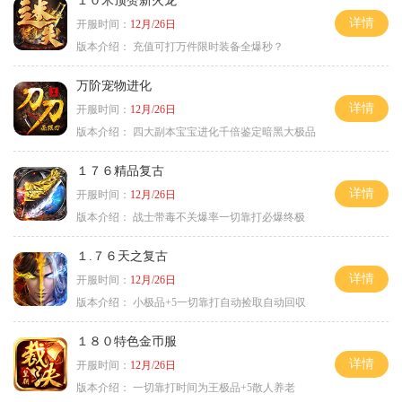
１０米顶赞新火龙
详情
开服时间：
12月/26日
版本介绍：
充值可打万件限时装备全爆秒？
万阶宠物进化
详情
开服时间：
12月/26日
版本介绍：
四大副本宝宝进化千倍鉴定暗黑大极品
１７６精品复古
详情
开服时间：
12月/26日
版本介绍：
战士带毒不关爆率一切靠打必爆终极
１.７６天之复古
详情
开服时间：
12月/26日
版本介绍：
小极品+5一切靠打自动捡取自动回収
１８０特色金币服
详情
开服时间：
12月/26日
版本介绍：
一切靠打时间为王极品+5散人养老