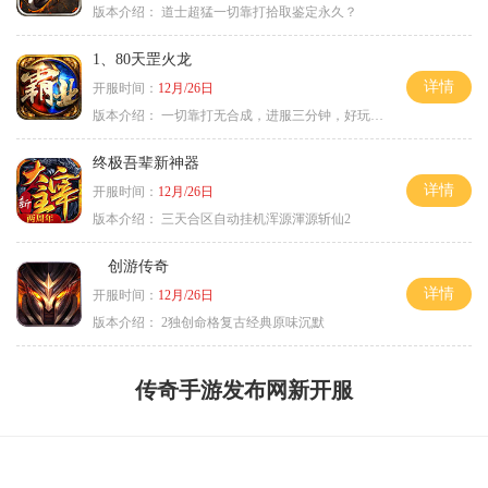
版本介绍：
道士超猛一切靠打拾取鉴定永久？
1、80天罡火龙
详情
开服时间：
12月/26日
版本介绍：
一切靠打无合成，进服三分钟，好玩一整年。
终极吾辈新神器
详情
开服时间：
12月/26日
版本介绍：
三天合区自动挂机浑源渾源斩仙2
创游传奇
详情
开服时间：
12月/26日
版本介绍：
2独创命格复古经典原味沉默
传奇手游发布网新开服