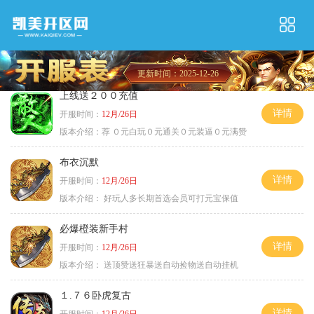
更新时间：2025-12-26
上线送２００充值
详情
开服时间：
12月/26日
版本介绍：
荐 ０元白玩０元通关０元装逼０元满赞
布衣沉默
详情
开服时间：
12月/26日
版本介绍：
好玩人多长期首选会员可打元宝保值
必爆橙装新手村
详情
开服时间：
12月/26日
版本介绍：
送顶赞送狂暴送自动捡物送自动挂机
１.７６卧虎复古
详情
开服时间：
12月/26日