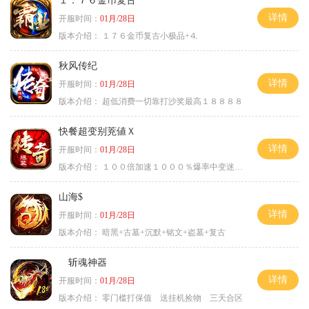
１．７６金币复古
详情
开服时间：
01月/28日
版本介绍：
１７６金币复古小极品+⒋
秋风传纪
详情
开服时间：
01月/28日
版本介绍：
超低消费一切靠打沙奖最高１８８８８
快餐超变别茺値Ｘ
详情
开服时间：
01月/28日
版本介绍：
１００倍加速１０００％爆率中变迷失单职
山海$
详情
开服时间：
01月/28日
版本介绍：
暗黑+古墓+沉默+铭文+盗墓+复古
斩魂神器
详情
开服时间：
01月/28日
版本介绍：
零门槛打保值 送挂机捡物 三天合区