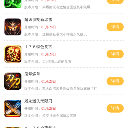
版本介绍：
高爆耐玩有激情全图挂机不限爆
超速切割新冰雪
详情
开服时间：
01月/28日
版本介绍：
送捐献狂暴大小神魔永久耐玩
１７６特色复古
详情
开服时间：
01月/28日
版本介绍：
176你没玩过的复古
鬼斧炼章
详情
开服时间：
01月/28日
版本介绍：
散人白漂装备靠爆简单耐玩充值可打
屠龙迷失无限刀
详情
开服时间：
01月/28日
版本介绍：
超变神器专属倍攻沉默