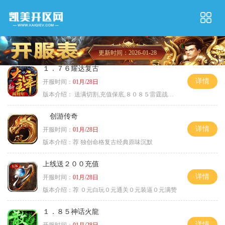
更新时间：2026-01-28
１．７６耀达复古
详情
开服时间：
01月/28日
版本介绍：
送满切割,充值保底,８０８５雷霆战神微变
创游传奇
详情
开服时间：
01月/28日
版本介绍：
荐 独创命格复古经典原味沉默
上线送２００充值
详情
开服时间：
01月/28日
版本介绍：
荐 ０元白玩０元通关０元装逼０元满赞
１．８５神话火龍
详情
开服时间：
01月/28日