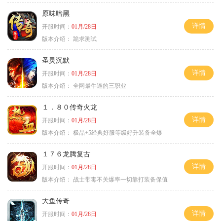
原味暗黑
详情
开服时间：
01月/28日
版本介绍：
跪求测试
圣灵沉默
详情
开服时间：
01月/28日
版本介绍：
全网最牛逼的三职业
１．８０传奇火龙
详情
开服时间：
01月/28日
版本介绍：
极品+5经典好服等级好升装备全爆
１７６龙腾复古
详情
开服时间：
01月/28日
版本介绍：
战士带毒不关爆率一切靠打装备保值
大鱼传奇
详情
开服时间：
01月/28日