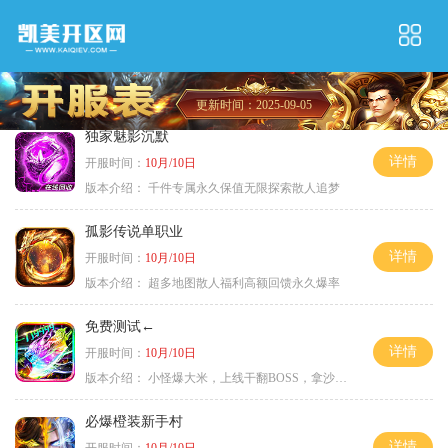
更新时间：2025-09-05
独家魅影沉默
详情
开服时间：
10月/10日
版本介绍：
千件专属永久保值无限探索散人追梦
孤影传说单职业
详情
开服时间：
10月/10日
版本介绍：
超多地图散人福利高额回馈永久爆率
免费测试←
详情
开服时间：
10月/10日
版本介绍：
小怪爆大米，上线干翻BOSS，拿沙大奖
必爆橙装新手村
详情
开服时间：
10月/10日