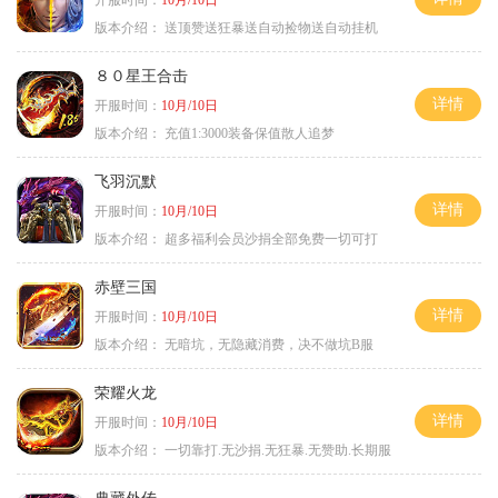
版本介绍：
送顶赞送狂暴送自动捡物送自动挂机
８０星王合击
详情
开服时间：
10月/10日
版本介绍：
充值1:3000装备保值散人追梦
飞羽沉默
详情
开服时间：
10月/10日
版本介绍：
超多福利会员沙捐全部免费一切可打
赤壁三国
详情
开服时间：
10月/10日
版本介绍：
无暗坑，无隐藏消费，决不做坑B服
荣耀火龙
详情
开服时间：
10月/10日
版本介绍：
一切靠打.无沙捐.无狂暴.无赞助.长期服