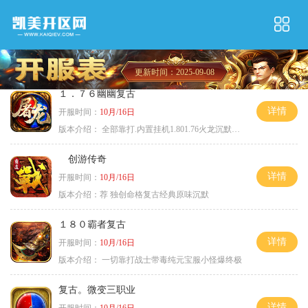
更新时间：2025-09-08
１．７６幽幽复古
详情
开服时间：
10月/16日
版本介绍：
全部靠打.内置挂机1.801.76火龙沉默微变
创游传奇
详情
开服时间：
10月/16日
版本介绍：
荐 独创命格复古经典原味沉默
１８０霸者复古
详情
开服时间：
10月/16日
版本介绍：
一切靠打战士带毒纯元宝服小怪爆终极
复古。微变三职业
详情
开服时间：
10月/16日