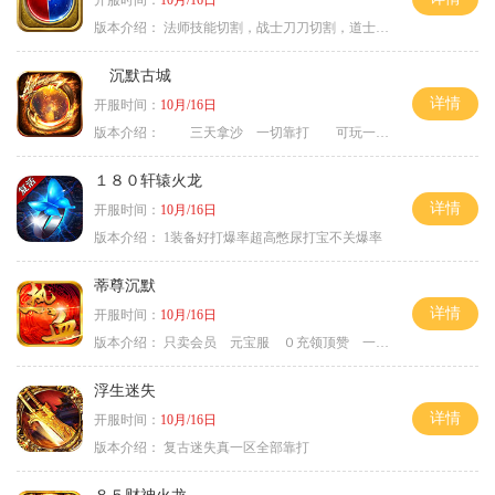
版本介绍：
法师技能切割，战士刀刀切割，道士宠物秒怪
沉默古城
详情
开服时间：
10月/16日
版本介绍：
三天拿沙 一切靠打 可玩一年
１８０轩辕火龙
详情
开服时间：
10月/16日
版本介绍：
1装备好打爆率超高憋尿打宝不关爆率
蒂尊沉默
详情
开服时间：
10月/16日
版本介绍：
只卖会员 元宝服 ０充领顶赞 一切靠打
浮生迷失
详情
开服时间：
10月/16日
版本介绍：
复古迷失真一区全部靠打