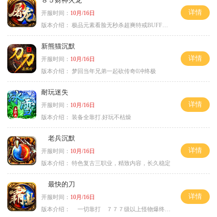
８５财神火龙
详情
开服时间：
10月/16日
版本介绍：
极品元素看脸无秒杀超爽特戒BUFF无合成
新熊猫沉默
详情
开服时间：
10月/16日
版本介绍：
梦回当年兄弟一起砍传奇0冲终极
耐玩迷失
详情
开服时间：
10月/16日
版本介绍：
装备全靠打.好玩不枯燥
老兵沉默
详情
开服时间：
10月/16日
版本介绍：
特色复古三职业，精致内容，长久稳定
最快的刀
详情
开服时间：
10月/16日
版本介绍：
一切靠打 ７７７级以上怪物爆终极