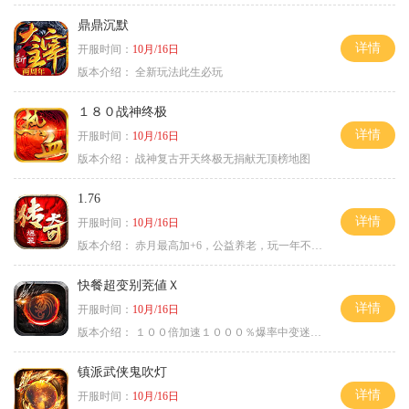
鼎鼎沉默
详情
开服时间：
10月/16日
版本介绍：
全新玩法此生必玩
１８０战神终极
详情
开服时间：
10月/16日
版本介绍：
战神复古开天终极无捐献无顶榜地图
1.76
详情
开服时间：
10月/16日
版本介绍：
赤月最高加+6，公益养老，玩一年不腻，屠龙
快餐超变别茺値Ｘ
详情
开服时间：
10月/16日
版本介绍：
１００倍加速１０００％爆率中变迷失单职
镇派武侠鬼吹灯
详情
开服时间：
10月/16日