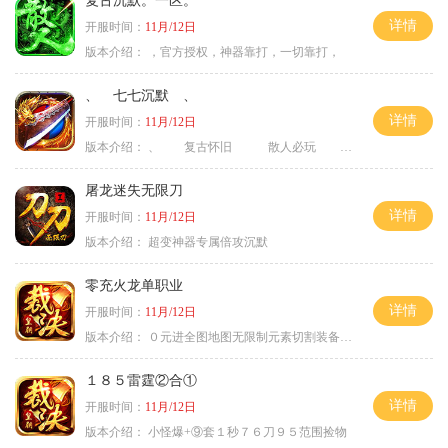
复古沉默。一区。
详情
开服时间：
11月/12日
版本介绍：
，官方授权，神器靠打，一切靠打，
、 七七沉默 、
详情
开服时间：
11月/12日
版本介绍：
、 复古怀旧 散人必玩 、
屠龙迷失无限刀
详情
开服时间：
11月/12日
版本介绍：
超变神器专属倍攻沉默
零充火龙单职业
详情
开服时间：
11月/12日
版本介绍：
０元进全图地图无限制元素切割装备鉴定
１８５雷霆②合①
详情
开服时间：
11月/12日
版本介绍：
小怪爆+⑨套１秒７６刀９５范围捡物