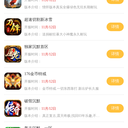
版本介绍：
情怀版本真实全爆绿色无坑长期耐玩
超速切割新冰雪
详情
开服时间：
11月/12日
版本介绍：
送捐献狂暴大小神魔永久耐玩
独家沉默首区
详情
开服时间：
11月/12日
版本介绍：
176金币特戒
详情
开服时间：
11月/12日
版本介绍：
金币特戒.一切东西靠打.新出炉长久服
破馆沉默
详情
开服时间：
11月/12日
版本介绍：
真正复古,震天终极,找回03年乐趣,不搞花里胡