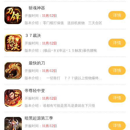
斩魂神器
详情
开服时间：
11月/12日
版本介绍：
零门槛打保值 送挂机捡物 三天合区
３７裁决
详情
开服时间：
11月/12日
版本介绍：
(极品+８)(幸运+１５触发)暴伤腰靴
最快的刀
详情
开服时间：
11月/12日
版本介绍：
一切靠打 ７７７级以上怪物爆终极
帝尊轻中变
详情
开服时间：
11月/12日
版本介绍：
谁都有可能是黑马逆袭就在下只怪
暗黑起源第三季
详情
开服时间：
11月/12日