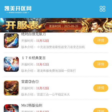
更新时间：2025-09-20
绝对白缥无限刀
详情
开服时间：
11月/12日
版本介绍：
０充送顶赞送吸怪超变刀送变态挂机
１７６经典复古
详情
开服时间：
11月/12日
版本介绍：
屠龙终极免费泡顶级一切靠打
雷霆③合①
详情
开服时间：
11月/12日
版本介绍：
雷霆三合一公平稳定长久
Mir2韩版仙剑
详情
开服时间：
11月/12日