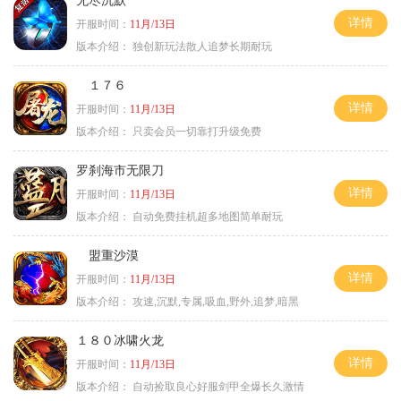
无尽沉默
详情
开服时间：
11月/13日
版本介绍：
独创新玩法散人追梦长期耐玩
１７６
详情
开服时间：
11月/13日
版本介绍：
只卖会员一切靠打升级免费
罗刹海市无限刀
详情
开服时间：
11月/13日
版本介绍：
自动免费挂机超多地图简单耐玩
盟重沙漠
详情
开服时间：
11月/13日
版本介绍：
攻速,沉默,专属,吸血,野外,追梦,暗黑
１８０冰啸火龙
详情
开服时间：
11月/13日
版本介绍：
自动捡取良心好服剑甲全爆长久激情