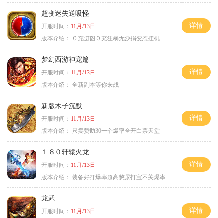
超变迷失送吸怪
详情
开服时间：
11月/13日
版本介绍：
０充进图０充狂暴无沙捐变态挂机
梦幻西游神宠篇
详情
开服时间：
11月/13日
版本介绍：
全新副本等你来战
新版木子沉默
详情
开服时间：
11月/13日
版本介绍：
只卖赞助30一个爆率全开白票天堂
１８０轩辕火龙
详情
开服时间：
11月/13日
版本介绍：
装备好打爆率超高憋尿打宝不关爆率
龙武
详情
开服时间：
11月/13日