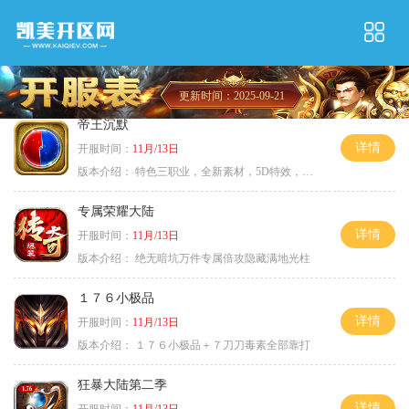
更新时间：2025-09-21
帝王沉默
详情
开服时间：
11月/13日
版本介绍：
特色三职业，全新素材，5D特效，不卡图
专属荣耀大陆
详情
开服时间：
11月/13日
版本介绍：
绝无暗坑万件专属倍攻隐藏满地光柱
１７６小极品
详情
开服时间：
11月/13日
版本介绍：
１７６小极品＋７刀刀毒素全部靠打
狂暴大陆第二季
详情
开服时间：
11月/13日