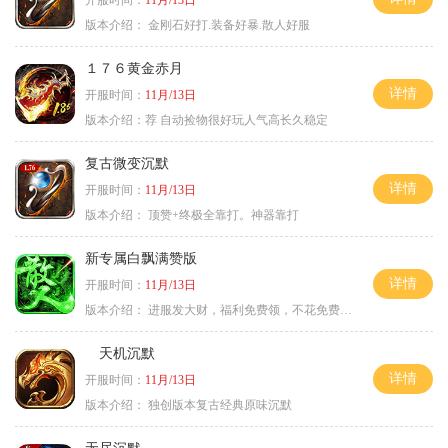
版本介绍：
金刚石好打.装备好暴.散人好服
１７６黄金赤月
详情
开服时间：
11月/13日
版本介绍：
荐 自动捡物很好玩人气高长久稳定
复古微变沉默
详情
开服时间：
11月/13日
版本介绍：
顶赞+终极全靠打。神器靠打
新专属白飘满赞版
详情
开服时间：
11月/13日
版本介绍：
进服发大财，福利免费领，不花免费通关！
天机沉默
详情
开服时间：
11月/13日
版本介绍：
独创版本复古经典原味沉默