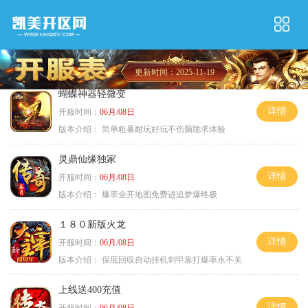
更新时间：2025-11-19
蝴蝶神器轻微变
详情
开服时间：
06月/08日
版本介绍：
简单粗暴耐玩好玩不伤脑跪求体验
灵鼎仙缘独家
详情
开服时间：
06月/08日
版本介绍：
爆率全开地图免费进追梦爆终极
１８０新版火龙
详情
开服时间：
06月/08日
版本介绍：
保底回収自动挂机剑甲靠打爆率永不关
上线送400充值
详情
开服时间：
06月/08日