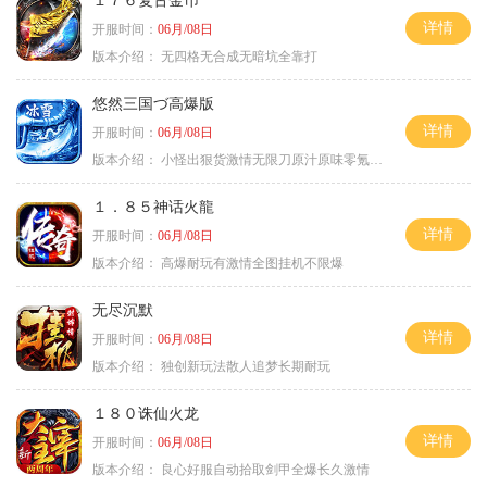
１７６复古金币
详情
开服时间：
06月/08日
版本介绍：
无四格无合成无暗坑全靠打
悠然三国づ高爆版
详情
开服时间：
06月/08日
版本介绍：
小怪出狠货激情无限刀原汁原味零氪通关
１．８５神话火龍
详情
开服时间：
06月/08日
版本介绍：
高爆耐玩有激情全图挂机不限爆
无尽沉默
详情
开服时间：
06月/08日
版本介绍：
独创新玩法散人追梦长期耐玩
１８０诛仙火龙
详情
开服时间：
06月/08日
版本介绍：
良心好服自动拾取剑甲全爆长久激情