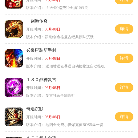
版本介绍：
？送400路费10全满10通关
创游传奇
详情
开服时间：
06月/08日
版本介绍：
荐 独创命格复古经典原味沉默
必爆橙装新手村
详情
开服时间：
06月/08日
版本介绍：
送顶赞送狂暴送自动捡物送自动挂机
１８０战神复古
详情
开服时间：
06月/08日
版本介绍：
复古独家全部靠打
奇遇沉默
详情
开服时间：
06月/08日
版本介绍：
地图全免费小怪爆充值BOSS爆一切