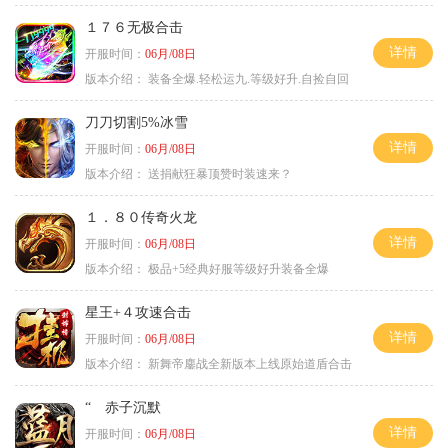
１７６无极合击
详情
开服时间：
06月/08日
版本介绍：
装备全爆.轻松运九.等级好升.自捡自回
刀刀切割5%冰雪
详情
开服时间：
06月/08日
版本介绍：
送捐献狂暴顶赞时装速来？
１．８０传奇火龙
详情
开服时间：
06月/08日
版本介绍：
极品+5经典好服等级好升装备全爆
星王+４攻速合击
详情
开服时间：
06月/08日
版本介绍：
新舞帝鏖战全新版本上线原始道盾合击
“ 赤子沉默
详情
开服时间：
06月/08日