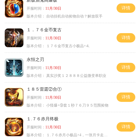
新版酒鬼高爆版
详情
开服时间：
11月/30日
版本介绍：
自动挂机自动捡物自动？解放双手
１．７６金币复古
详情
开服时间：
11月/30日
版本介绍：
１７６金币复古小极品+⒋
永恒之刃
详情
开服时间：
11月/30日
版本介绍：
真实沙奖１２８８８公益微变单职业
１８５雷霆②合①
详情
开服时间：
11月/30日
版本介绍：
小怪爆+⑨套１秒７６刀９５范围捡物
１.７６赤月终极
详情
开服时间：
11月/30日
版本介绍：
１.７６赤月小极品+4，一张月卡走天涯c