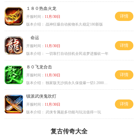
１８０热血火龙
详情
开服时间：
11月/30日
版本介绍：
战神狂爆自动捡物长久稳定180新版
命运
详情
开服时间：
11月/30日
版本介绍：
一切靠打自动挂机全民追梦进服砍一年
８０飞龙合击
详情
开服时间：
11月/30日
版本介绍：
独家版无沙捐永久保值爆一切1:2000回1
镇派武侠鬼吹灯
详情
开服时间：
11月/30日
版本介绍：
武侠专属超多功能与玩法值得一玩
复古传奇大全