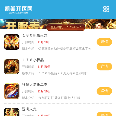
更新时间：2025-12-22
１８０新版火龙
详情
开服时间：
11月/30日
版本介绍：
保底回収自动挂机剑甲靠打爆率永不关
１７６小极品
详情
开服时间：
11月/30日
版本介绍：
１７６小极品＋７刀刀毒素全部靠打
狂暴大陆第二季
详情
开服时间：
11月/30日
版本介绍：
金刚石好打.装备好暴.散人好服
送满火龙
详情
开服时间：
11月/30日